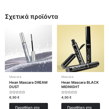
Σχετικά προϊόντα
Mascara
Mascara
Hean Mascara DREAM
Hean Mascara BLACK
DUST
MIDNIGHT
Βαθμολογήθηκε
Βαθμολογήθηκε
6,50
€
4,50
€
με
με
0
0
από
από
Προσθήκη στο
Προσθήκη στο
5
5