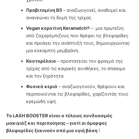
Προβιταμίνη Β5
– αναζωογονεί, αναδομεί και
ανανεώνει τη δομή της τρίχας.
Vegan κερατίνη Keramatch®
–
μια πρωτεΐνη
από ζαχαρόμπιζους που θρέφει τις βλεφαρίδες
και προάγει την ανάπτυξή τους, δημιουργώντας
μια εύκαμπτη μεμβράνη.
Καστορέλαιο
– προστατεύει τον φραγμό της
τρίχας από τις καιρικές συνθήκες, το σπάσιμο
και την ξηρότητα.
Φυσικά κεριά
– αναζωογονούν, θρέφουν και
περιποιούνται τις βλεφαρίδες, χαρίζοντάς τους
κρεμώδη υφή.
Το LASH BOOSTER είναι ο τέλειος συνδυασμός
μακιγιάζ και περιποίησης – γιατί οι όμορφες
βλεφαρίδες ξεκινούν από μια υγιή βάση
!