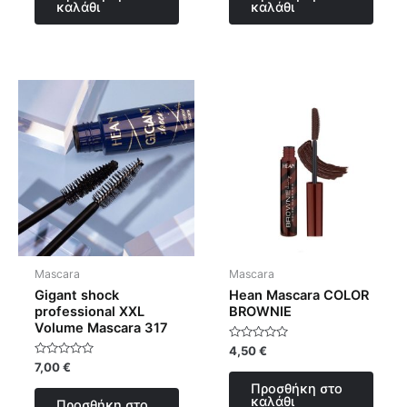
καλάθι
καλάθι
Mascara
Mascara
Gigant shock
Hean Mascara COLOR
professional XXL
BROWNIE
Volume Mascara 317
Βαθμολογήθηκε
4,50
€
με
Βαθμολογήθηκε
7,00
€
0
με
από
Προσθήκη στο
0
5
από
καλάθι
Προσθήκη στο