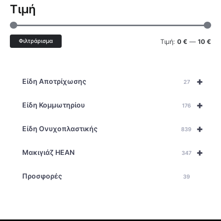
Τιμή
Φιλτράρισμα
Τιμή:
0 €
—
10 €
+
Είδη Αποτρίχωσης
27
+
Είδη Κομμωτηρίου
176
+
Είδη Ονυχοπλαστικής
839
+
Μακιγιάζ HEAN
347
Προσφορές
39