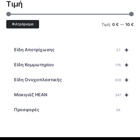
Τιμή
Φιλτράρισμα
Τιμή:
0 €
—
10 €
+
Είδη Αποτρίχωσης
27
+
Είδη Κομμωτηρίου
176
+
Είδη Ονυχοπλαστικής
839
+
Μακιγιάζ HEAN
347
Προσφορές
39