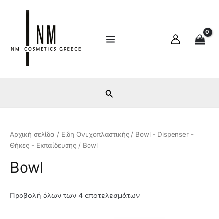
Ε
Μ
Μετάβαση
Main
λ
έ
στο
ά
γ
Menu
περιεχόμενο
χ
ι
ι
σ
σ
τ
τ
η
η
τ
τ
ι
ι
μ
μ
ή
ή
Αρχική σελίδα
/
Είδη Ονυχοπλαστικής
/
Bowl - Dispenser -
Θήκες - Εκπαίδευσης
/ Bowl
Bowl
Προβολή όλων των 4 αποτελεσμάτων