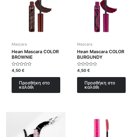
Mascara
Mascara
Hean Mascara COLOR
Hean Mascara COLOR
BROWNIE
BURGUNDY
Βαθμολογήθηκε
Βαθμολογήθηκε
4,50
€
4,50
€
με
με
0
0
από
από
Προσθήκη στο
Προσθήκη στο
5
5
καλάθι
καλάθι