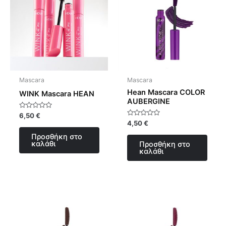
Mascara
Mascara
Hean Mascara COLOR
WINK Mascara HEAN
AUBERGINE
Βαθμολογήθηκε
6,50
€
με
Βαθμολογήθηκε
4,50
€
0
με
από
0
Προσθήκη στο
5
από
καλάθι
Προσθήκη στο
5
καλάθι