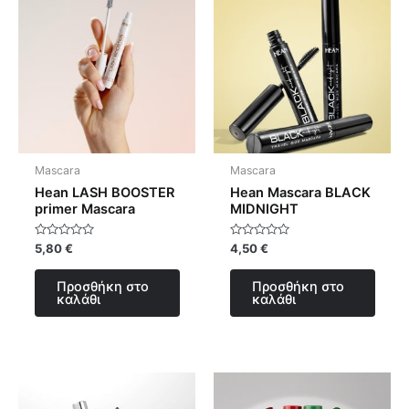
Mascara
Mascara
Hean LASH BOOSTER
Hean Mascara BLACK
primer Mascara
MIDNIGHT
Βαθμολογήθηκε
Βαθμολογήθηκε
5,80
€
4,50
€
με
με
0
0
από
από
Προσθήκη στο
Προσθήκη στο
5
5
καλάθι
καλάθι
Αυτό
το