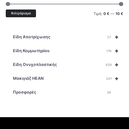
Φιλτράρισμα
Τιμή:
0 €
—
10 €
+
Είδη Αποτρίχωσης
27
+
Είδη Κομμωτηρίου
176
+
Είδη Ονυχοπλαστικής
839
+
Μακιγιάζ HEAN
347
Προσφορές
39