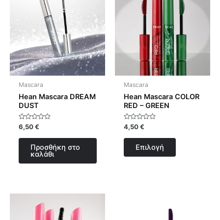
προϊόν
έχει
πολλαπλές
παραλλαγές.
Οι
επιλογές
μπορούν
Mascara
Mascara
να
Hean Mascara DREAM
Hean Mascara COLOR
επιλεγούν
DUST
RED – GREEN
στη
Βαθμολογήθηκε
Βαθμολογήθηκε
6,50
€
4,50
€
σελίδα
με
με
0
0
του
από
από
Προσθήκη στο
Επιλογή
5
5
προϊόντος
καλάθι