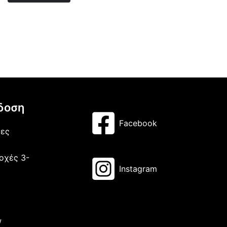
δοση
Facebook
μες
οχές 3-
Instagram
/