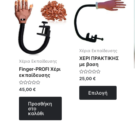
το
προϊόν
έχει
πολλαπ
παραλλ
Οι
Χέρια Εκπαίδευσης
επιλογέ
ΧΕΡΙ ΠΡΑΚΤΙΚΗΣ
μπορού
Χέρια Εκπαίδευσης
με βαση
Finger-PROFI Xέρι
να
εκπαίδευσης
επιλεγο
Βαθμολογήθηκε
25,00
€
με
στη
0
Βαθμολογήθηκε
45,00
€
από
σελίδα
Επιλογή
με
5
0
του
από
Προσθήκη
5
προϊόντ
στο
καλάθι