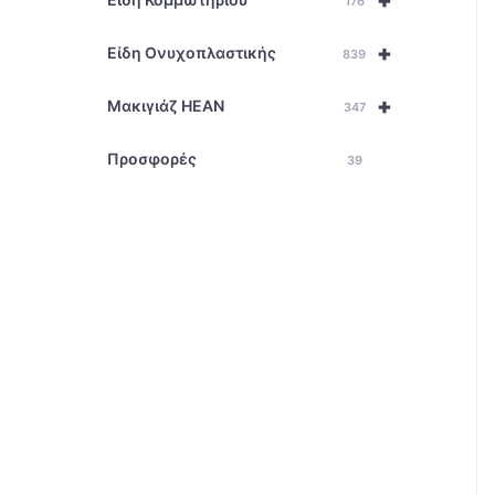
+
176
+
Είδη Ονυχοπλαστικής
839
+
Μακιγιάζ HEAN
347
Προσφορές
39