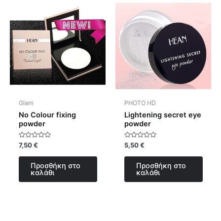
Glam
PHOTO HD
No Colour fixing
Lightening secret eye
powder
powder
Βαθμολογήθηκε
Βαθμολογήθηκε
7,50
€
5,50
€
με
με
0
0
από
από
Προσθήκη στο
Προσθήκη στο
5
5
καλάθι
καλάθι