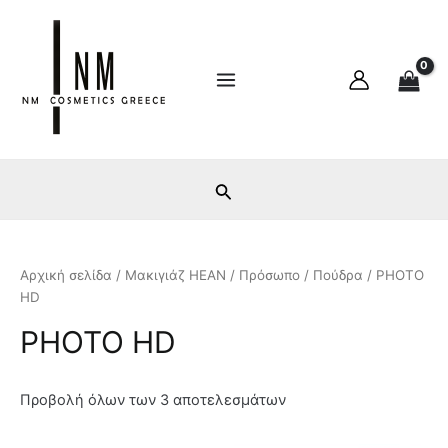
Ε
Μ
Μετάβαση
Main
λ
έ
στο
ά
γ
Menu
περιεχόμενο
χ
ι
ι
σ
σ
τ
τ
η
η
τ
τ
ι
ι
μ
μ
ή
ή
Αρχική σελίδα
/
Μακιγιάζ HEAN
/
Πρόσωπο
/
Πούδρα
/ PHOTO
HD
PHOTO HD
Προβολή όλων των 3 αποτελεσμάτων