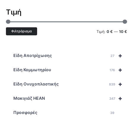
Τιμή
Φιλτράρισμα
Τιμή:
0 €
—
10 €
+
Είδη Αποτρίχωσης
27
+
Είδη Κομμωτηρίου
176
+
Είδη Ονυχοπλαστικής
839
+
Μακιγιάζ HEAN
347
Προσφορές
39