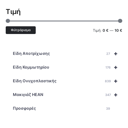
Τιμή
Φιλτράρισμα
Τιμή:
0 €
—
10 €
+
Είδη Αποτρίχωσης
27
+
Είδη Κομμωτηρίου
176
+
Είδη Ονυχοπλαστικής
839
+
Μακιγιάζ HEAN
347
Προσφορές
39