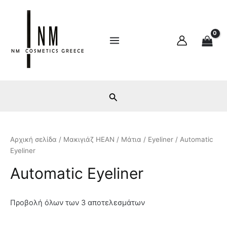
Ε
Μ
Μετάβαση
Main
λ
έ
στο
ά
γ
Menu
περιεχόμενο
χ
ι
ι
σ
σ
τ
τ
η
η
τ
τ
ι
ι
μ
μ
ή
ή
Αρχική σελίδα
/
Μακιγιάζ HEAN
/
Μάτια
/
Eyeliner
/ Automatic
Eyeliner
Automatic Eyeliner
Προβολή όλων των 3 αποτελεσμάτων