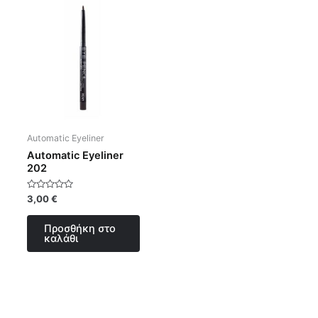
Automatic Eyeliner
Automatic Eyeliner
202
Βαθμολογήθηκε
3,00
€
με
0
από
Προσθήκη στο
5
καλάθι