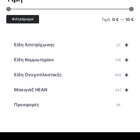
Φιλτράρισμα
Τιμή:
0 €
—
10 €
+
Είδη Αποτρίχωσης
27
+
Είδη Κομμωτηρίου
176
+
Είδη Ονυχοπλαστικής
839
+
Μακιγιάζ HEAN
347
Προσφορές
39