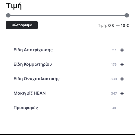
Τιμή
Φιλτράρισμα
Τιμή:
0 €
—
10 €
+
Είδη Αποτρίχωσης
27
+
Είδη Κομμωτηρίου
176
+
Είδη Ονυχοπλαστικής
839
+
Μακιγιάζ HEAN
347
Προσφορές
39