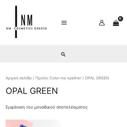
Ε
Μ
Μετάβαση
Main
λ
έ
στο
ά
γ
Menu
περιεχόμενο
χ
ι
ι
σ
σ
τ
τ
η
η
τ
τ
ι
ι
μ
μ
ή
ή
Αρχική σελίδα
/ Προϊόν Color me eyeliner / OPAL GREEN
OPAL GREEN
Εμφάνιση του μοναδικού αποτελέσματος
Αυτό