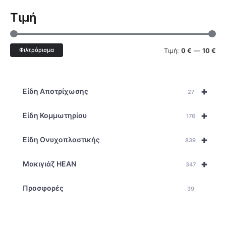
Τιμή
Φιλτράρισμα
Τιμή:
0 €
—
10 €
+
Είδη Αποτρίχωσης
27
+
Είδη Κομμωτηρίου
176
+
Είδη Ονυχοπλαστικής
839
+
Μακιγιάζ HEAN
347
Προσφορές
39