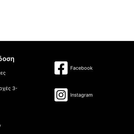
δοση
Facebook
μες
οχές 3-
Instagram
/