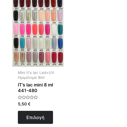
το
προϊόν
έχει
πολλαπλές
παραλλαγές.
Οι
επιλογές
μπορούν
να
επιλεγούν
Mini It's lac Led+UV
Ημιμόνιμα 8ml
στη
IT’s lac mini 8 ml
σελίδα
441-480
του
προϊόντος
Βαθμολογήθηκε
5,50
€
με
0
από
Επιλογή
5