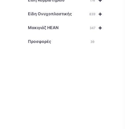
+
176
+
Είδη Ονυχοπλαστικής
839
+
Μακιγιάζ HEAN
347
Προσφορές
39