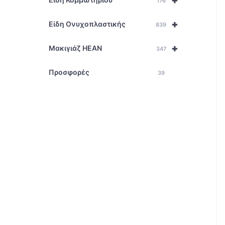
+
176
+
Είδη Ονυχοπλαστικής
839
+
Μακιγιάζ HEAN
347
Προσφορές
39