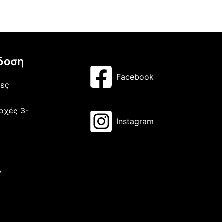
δοση
Facebook
μες
οχές 3-
Instagram
/