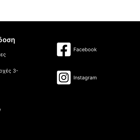
δοση
Facebook
μες
οχές 3-
Instagram
/