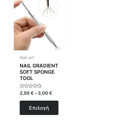
το
προϊόν
έχει
πολλαπλές
παραλλαγές.
Οι
επιλογές
Nail art
μπορούν
NAIL GRADIENT
να
SOFT SPONGE
TOOL
επιλεγούν
στη
Βαθμολογήθηκε
2,50
€
–
3,00
€
σελίδα
με
0
του
από
Επιλογή
5
προϊόντος