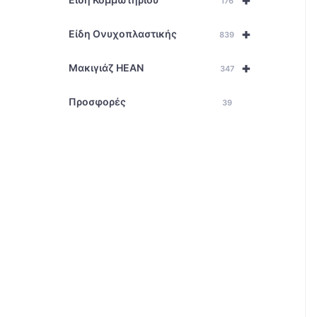
+
176
+
Είδη Ονυχοπλαστικής
839
+
Μακιγιάζ HEAN
347
Προσφορές
39