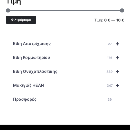
Τιμή
Φιλτράρισμα
Τιμή:
0 €
—
10 €
+
Είδη Αποτρίχωσης
27
+
Είδη Κομμωτηρίου
176
+
Είδη Ονυχοπλαστικής
839
+
Μακιγιάζ HEAN
347
Προσφορές
39