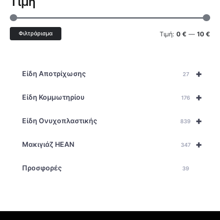
Τιμή
Φιλτράρισμα
Τιμή:
0 €
—
10 €
+
Είδη Αποτρίχωσης
27
+
Είδη Κομμωτηρίου
176
+
Είδη Ονυχοπλαστικής
839
+
Μακιγιάζ HEAN
347
Προσφορές
39