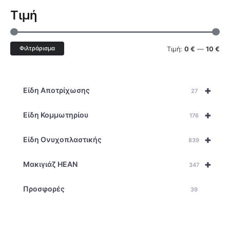
Τιμή
Φιλτράρισμα
Τιμή:
0 €
—
10 €
+
Είδη Αποτρίχωσης
27
+
Είδη Κομμωτηρίου
176
+
Είδη Ονυχοπλαστικής
839
+
Μακιγιάζ HEAN
347
Προσφορές
39