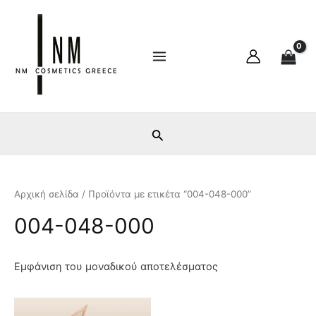
Ε
Μ
Μετάβαση
Main
λ
έ
στο
ά
γ
Menu
περιεχόμενο
χ
ι
ι
σ
σ
τ
τ
η
η
τ
τ
ι
ι
μ
μ
ή
ή
Αρχική σελίδα
/ Προϊόντα με ετικέτα “004-048-000”
004-048-000
Εμφάνιση του μοναδικού αποτελέσματος