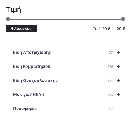
Τιμή
Φιλτράρισμα
Τιμή:
10 €
—
20 €
+
Είδη Αποτρίχωσης
27
+
Είδη Κομμωτηρίου
176
+
Είδη Ονυχοπλαστικής
839
+
Μακιγιάζ HEAN
347
Προσφορές
39