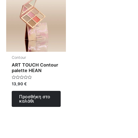
Contour
ART TOUCH Contour
palette ΗΕΑΝ
Βαθμολογήθηκε
13,90
€
με
0
από
Προσθήκη στο
5
καλάθι