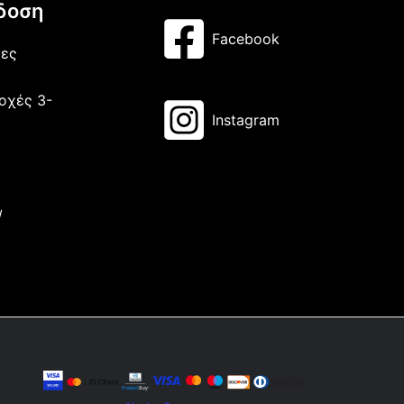
δοση
Facebook
μες
οχές 3-
Instagram
/