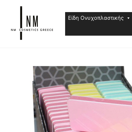
Μετάβαση
στο
Είδη Ονυχοπλαστικής
περιεχόμενο