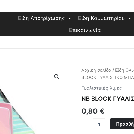
Είδη Αποτρίχωσης
Είδη Κομμωτηρίου
Επικοινωνία
NB
Αρχική σελίδα
/
Είδη Ον
BLOCK
BLOCK ΓΥΑΛΙΣΤΙΚO ΜΠ
ΓΥΑΛΙΣΤΙΚO
ΜΠΛΟΚ
Γυαλιστικές λίμες
ποσότητα
NB BLOCK ΓΥΑΛΙ
0,80
€
Προσθή