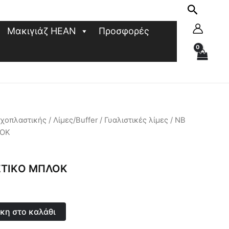
Μακιγιάζ HEAN
Προσφορές
υχοπλαστικής
/
Λίμες/Buffer
/
Γυαλιστικές λίμες
/ NB
ΛΟΚ
ΣΤΙΚO ΜΠΛΟΚ
κη στο καλάθι