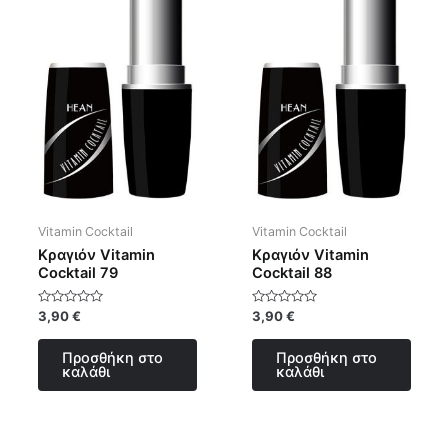
Vitamin Cocktail
Vitamin Cocktail
Κραγιόν Vitamin
Κραγιόν Vitamin
Cocktail 79
Cocktail 88
Βαθμολογήθηκε
Βαθμολογήθηκε
3,90
€
3,90
€
με
με
0
0
από
από
Προσθήκη στο
Προσθήκη στο
5
5
καλάθι
καλάθι