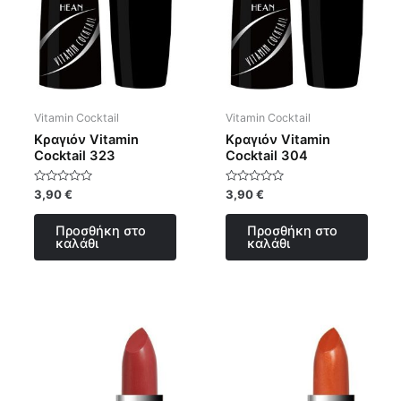
Vitamin Cocktail
Vitamin Cocktail
Κραγιόν Vitamin
Κραγιόν Vitamin
Cocktail 323
Cocktail 304
Βαθμολογήθηκε
Βαθμολογήθηκε
3,90
€
3,90
€
με
με
0
0
από
από
Προσθήκη στο
Προσθήκη στο
5
5
καλάθι
καλάθι