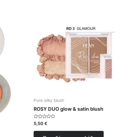
Pure silky blush
ROSY DUO glow & satin blush
Βαθμολογήθηκε
5,50
€
με
0
από