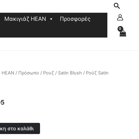
Μακιγιάζ HEAN
Προσφορές
ζ HEAN
/
Πρόσωπο
/
Ρουζ
/
Satin Blush
/ Ρούζ Satin
ρέχουσα
ιμή
05
ίναι:
,00 €.
κη στο καλάθι