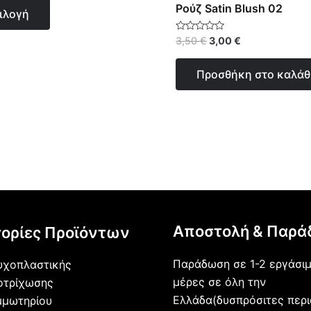
Ρούζ Satin Blush 02
ιλογή
Βαθμολογήθηκε
3,50
€
3,00
€
με
0
από
Προσθήκη στο καλάθ
5
Αποστολή & Παρά
ορίες Προϊόντων
Παράδωση σε 1-2 εργάσι
υχοπλαστικής
μέρες σε όλη την
οτρίχωσης
Ελλάδα(δυσπρόσιτες περι
μμωτηρίου