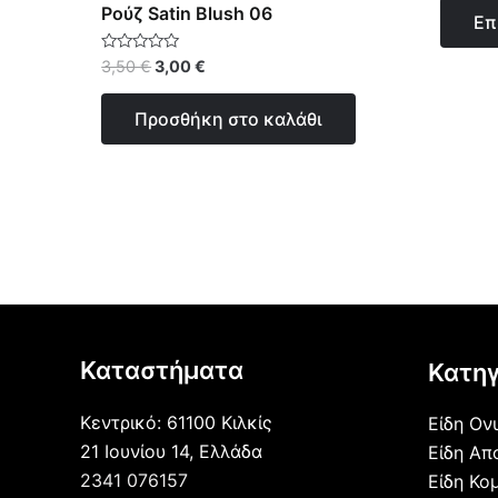
από
Ρούζ Satin Blush 06
Επ
5
Βαθμολογήθηκε
3,50
€
3,00
€
με
0
από
Προσθήκη στο καλάθι
5
Καταστήματα
Κατηγ
Κεντρικό: 61100 Κιλκίς
Είδη Ον
21 Ιουνίου 14, Ελλάδα
Είδη Απ
2341 076157
Είδη Κο