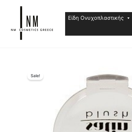
Μετάβαση
στο
Είδη Ονυχοπλαστικής
περιεχόμενο
Sale!