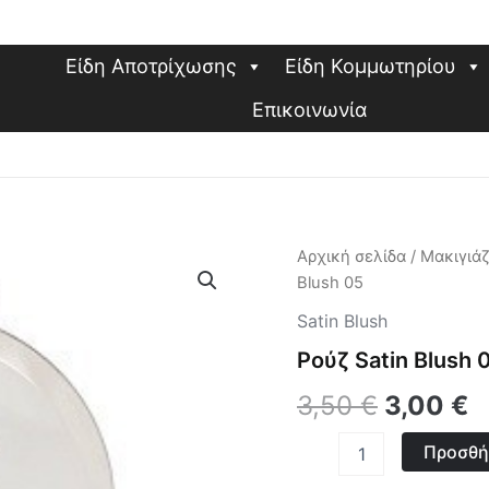
Είδη Αποτρίχωσης
Είδη Κομμωτηρίου
Επικοινωνία
Ρούζ
Αρχική σελίδα
/
Μακιγιά
Original
Η
Satin
Blush 05
Blush
price
τ
05
Satin Blush
ποσότητα
was:
τ
Ρούζ Satin Blush 
3,50 €.
ε
3,50
€
3,00
€
3
Προσθή