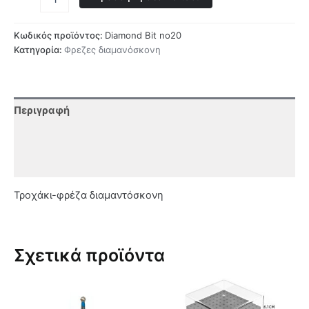
Κωδικός προϊόντος:
Diamond Bit no20
Κατηγορία:
Φρεζες διαμανόσκονη
Περιγραφή
Επιπλέον πληροφορίες
Αξιολογήσεις (0)
Τροχάκι-φρέζα διαμαντόσκονη
Σχετικά προϊόντα
Αυτό
το