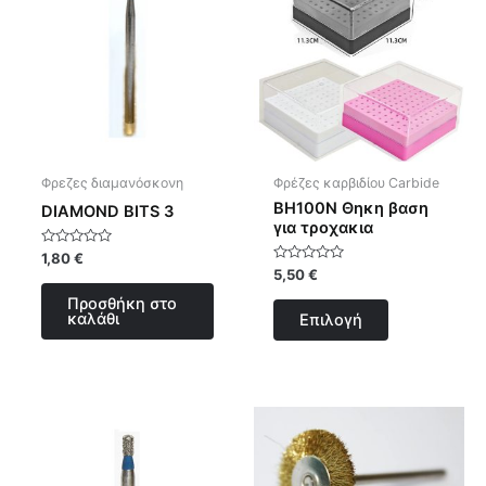
προϊόν
έχει
πολλαπλές
παραλλαγές.
Οι
επιλογές
μπορούν
Φρεζες διαμανόσκονη
Φρέζες καρβιδίου Carbide
να
BH100N Θηκη βαση
DIAMOND BITS 3
επιλεγούν
για τροχακια
στη
Βαθμολογήθηκε
1,80
€
με
Βαθμολογήθηκε
5,50
€
σελίδα
0
με
από
0
του
Προσθήκη στο
5
από
καλάθι
Επιλογή
5
προϊόντος