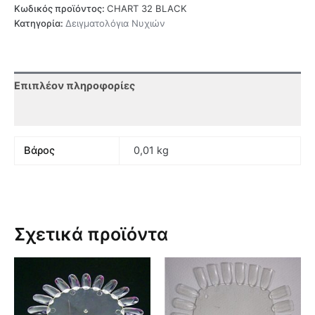
Κωδικός προϊόντος:
CHART 32 BLACK
Κατηγορία:
Δειγματολόγια Νυχιών
Επιπλέον πληροφορίες
Αξιολογήσεις (0)
Βάρος
0,01 kg
Σχετικά προϊόντα
Αυτό
Αυτό
το
το
προϊόν
προϊόν