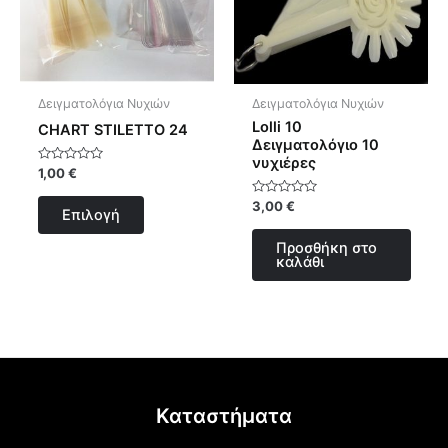
παραλλαγές.
Οι
επιλογές
μπορούν
Δειγματολόγια Νυχιών
Δειγματολόγια Νυχιών
να
Lolli 10
CHART STILETTO 24
επιλεγούν
Δειγματολόγιο 10
νυχιέρες
στη
Βαθμολογήθηκε
1,00
€
με
σελίδα
0
Βαθμολογήθηκε
3,00
€
από
του
Επιλογή
με
5
0
προϊόντος
από
Προσθήκη στο
5
καλάθι
Καταστήματα