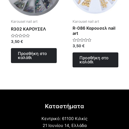
Karousel nail art
Karousel nail art
R-086 Καρουσελ nail
R302 ΚΑΡΟΥΣΕΛ
art
Βαθμολογήθηκε
3,50
€
με
Βαθμολογήθηκε
3,50
€
0
με
από
0
Προσθήκη στο
5
από
καλάθι
Προσθήκη στο
5
καλάθι
Καταστήματα
Κεντρικό: 61100 Κιλκίς
21 Ιουνίου 14, Ελλάδα