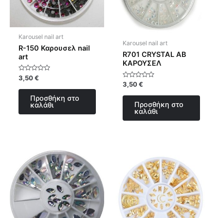
Karousel nail art
Karousel nail art
R-150 Καρουσελ nail
R701 CRYSTAL AB
art
ΚΑΡΟΥΣΕΛ
Βαθμολογήθηκε
3,50
€
με
Βαθμολογήθηκε
3,50
€
0
με
από
0
Προσθήκη στο
5
από
Προσθήκη στο
καλάθι
5
καλάθι