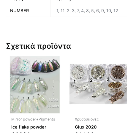
NUMBER
1
,
11
,
2
,
3
,
7
,
4
,
8
,
5
,
6
,
9
,
10
,
12
Σχετικά προϊόντα
Αυτό
Αυτό
το
το
προϊόν
προϊόν
έχει
έχει
πολλαπλές
πολλαπλές
παραλλαγές.
παραλλαγές.
Οι
Οι
επιλογές
επιλογές
μπορούν
μπορούν
Mirror powder+Pigments
Χρυσόσκονες
να
να
Ice flake powder
Glux 2020
επιλεγούν
επιλεγούν