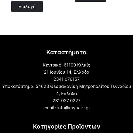
0
από
του
του
Επιλογή
5
προϊόντος
προϊόντος
Καταστήματα
Κεντρικό: 61100 Κιλκίς
21 Ιουνίου 14, Ελλάδα
2341 076157
Υποκατάστημα: 54623 Θεσσαλονίκη Μητροπολίτου Γενναδίου
4, Ελλάδα
231 027 0227
email : info@mynails.gr
Κατηγορίες Προϊόντων