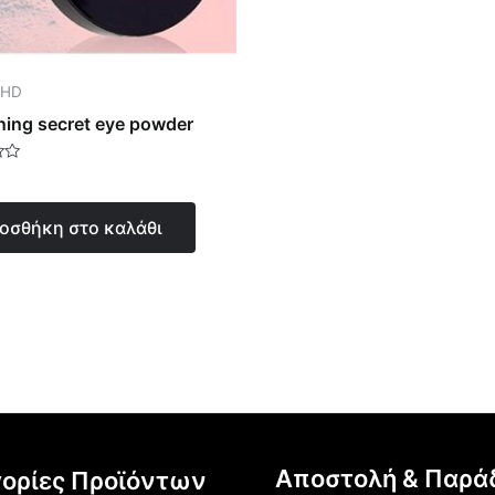
 HD
ning secret eye powder
γήθηκε
οσθήκη στο καλάθι
Αποστολή & Παρά
ορίες Προϊόντων