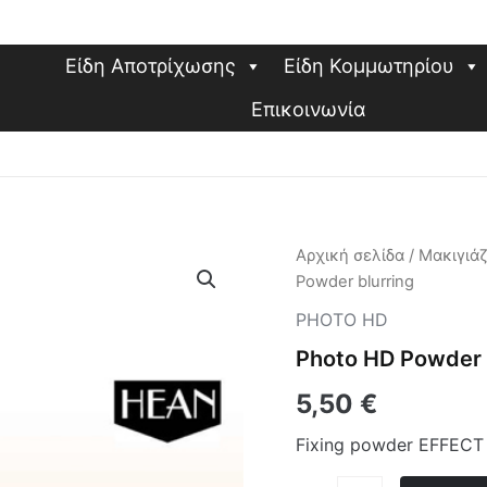
Είδη Αποτρίχωσης
Είδη Κομμωτηρίου
Επικοινωνία
Photo
Αρχική σελίδα
/
Μακιγιά
HD
Powder blurring
Powder
blurring
PHOTO HD
ποσότητα
Photo HD Powder 
5,50
€
Fixing powder EFFECT