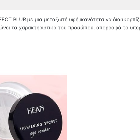
γήσεις (0)
FFECT BLUR.με μια μεταξωτή υφή,ικανότητα να διασκορπί
νει τα χαρακτηριστικά του προσώπου, απορροφά το υπερ