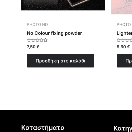
PHOTO HD
PHOTO
No Colour fixing powder
Lighte
Βαθμολογήθηκε
Βαθμολο
7,50
€
5,50
€
με
με
0
0
από
από
Προσθήκη στο καλάθι
Πρ
5
5
Καταστήματα
Κατηγ