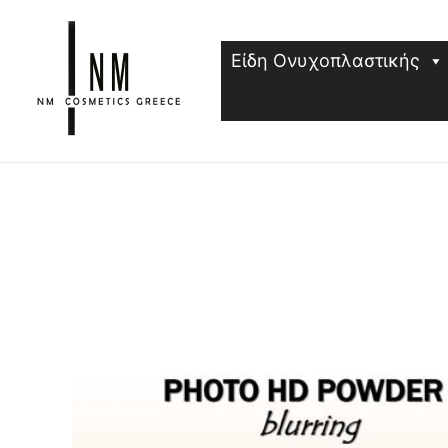
Μετάβαση
στο
Είδη Ονυχοπλαστικής
περιεχόμενο