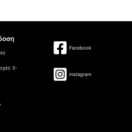
δοση
Facebook
μες
οχές 3-
Instagram
/