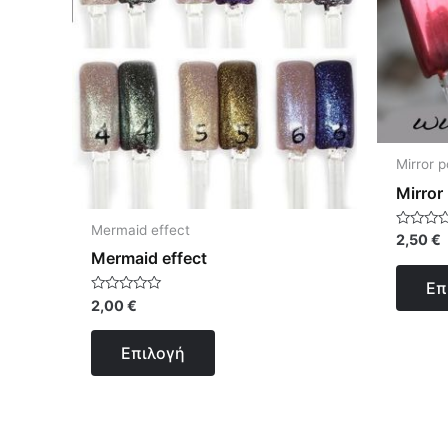
πολλαπλές
παραλλαγές.
Οι
επιλογές
μπορούν
να
Mirror 
επιλεγούν
Mirror
στη
σελίδα
Mermaid effect
Βαθμολο
2,50
€
με
του
Mermaid effect
0
από
προϊόντος
Επ
5
Βαθμολογήθηκε
2,00
€
με
0
από
Επιλογή
5