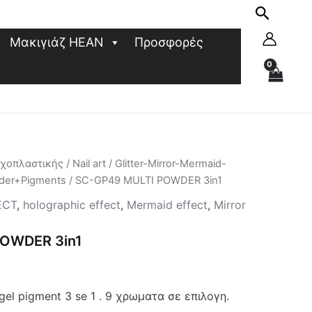
Μακιγιάζ HEAN
Προσφορές
υχοπλαστικής
/
Nail art
/
Glitter-Mirror-Mermaid-
wder+Pigments
/ SC-GP49 MULTI POWDER 3in1
ECT
,
holographic effect
,
Mermaid effect
,
Mirror
POWDER 3in1
el pigment 3 se 1 . 9 χρωματα σε επιλογη.