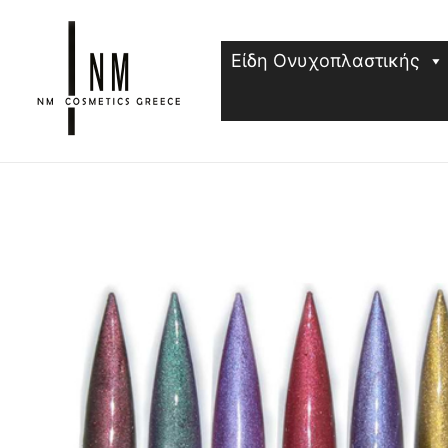
Μετάβαση
στο
Είδη Ονυχοπλαστικής
περιεχόμενο