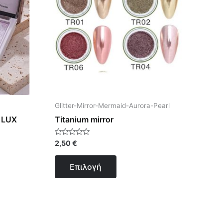
ές
πολλαπλές
ές.
παραλλαγές.
Οι
επιλογές
μπορούν
να
ν
επιλεγούν
στη
Glitter-Mirror-Mermaid-Aurora-Pearl
σελίδα
 LUX
Titanium mirror
του
ς
προϊόντος
Βαθμολογήθηκε
2,50
€
με
0
από
Επιλογή
5