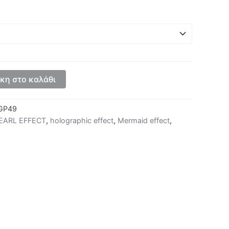
κη στο καλάθι
GP49
EARL EFFECT
,
holographic effect
,
Mermaid effect
,