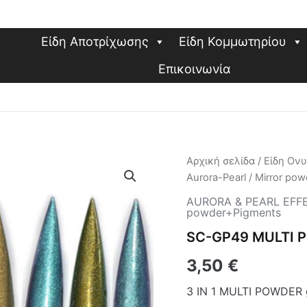
Είδη Αποτρίχωσης
Είδη Κομμωτηρίου
Επικοινωνία
SC-
Αρχική σελίδα
/
Είδη Ον
GP49
Aurora-Pearl
/
Mirror po
MULTI
POWDER
AURORA & PEARL EFF
powder+Pigments
3in1
ποσότητα
SC-GP49 MULTI 
3,50
€
3 IN 1 MULTI POWDER g