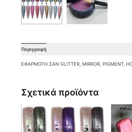
Περιγραφή
Επιπλέον πληροφορίες
Αξιολο
ΕΦΑΡΜΟΓΗ ΣΑΝ GLITTER, MIRROR, PIGMENT, HOLO
Σχετικά προϊόντα
Αυτό
το
προϊόν
έχει