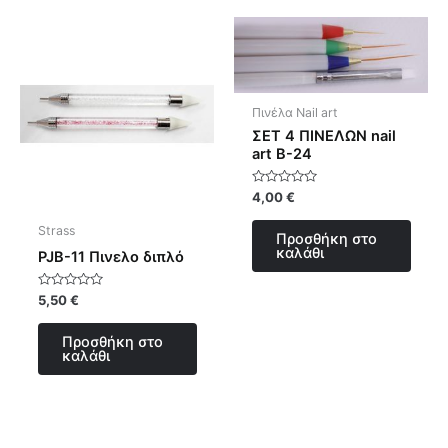
Πινέλα Nail art
ΣΕΤ 4 ΠΙΝΕΛΩΝ nail
art B-24
Βαθμολογήθηκε
4,00
€
με
0
Strass
από
Προσθήκη στο
5
καλάθι
PJB-11 Πινελο διπλό
Βαθμολογήθηκε
5,50
€
με
0
από
Προσθήκη στο
5
καλάθι
Αυτό
Αυτό