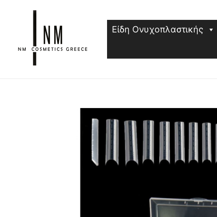
Μετάβαση
στο
Είδη Ονυχοπλαστικής
περιεχόμενο