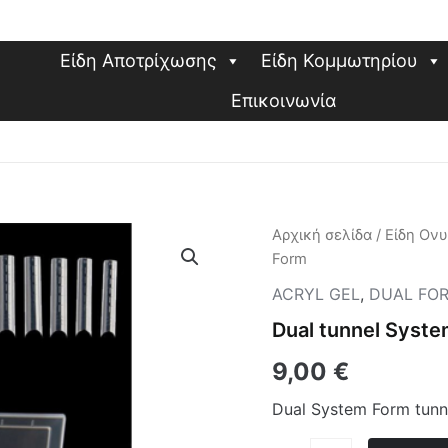
Είδη Αποτρίχωσης
Είδη Κομμωτηρίου
Επικοινωνία
Dual
Αρχική σελίδα
/
Είδη Ον
tunnel
Form
System
Form
ACRYL GEL
,
DUAL FO
ποσότητα
Dual tunnel Syst
9,00
€
Dual System Form tunn