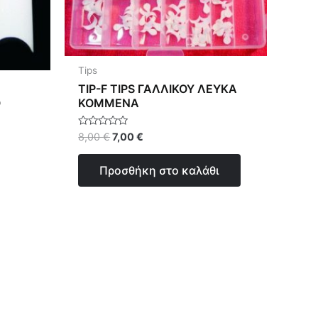
ές
ές.
Tips
TIP-F TIPS ΓΑΛΛΙΚΟΥ ΛΕΥΚΑ
Ο
ΚΟΜΜΕΝΑ
ν
Βαθμολογήθηκε
8,00
€
7,00
€
με
0
από
Προσθήκη στο καλάθι
5
ς