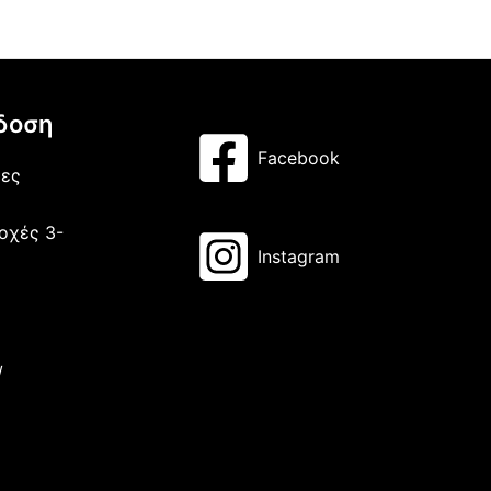
δοση
Facebook
μες
οχές 3-
Instagram
/