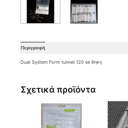
Περιγραφή
Επιπλέον πληροφορίες
Αξιολο
Dual System Form tunnel 120 se θηκη
Σχετικά προϊόντα
Αυτό
το
προϊόν
έχει