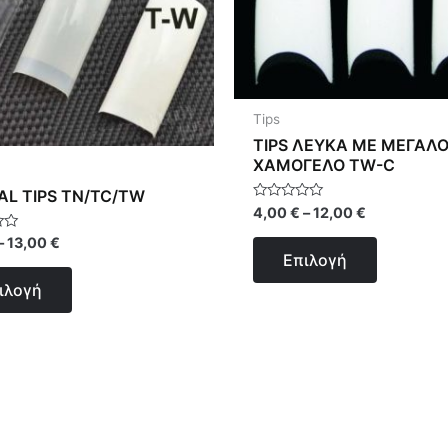
πολλαπλές
πολλαπλ
παραλλαγές.
παραλλαγ
Οι
Οι
επιλογές
επιλογές
Tips
μπορούν
μπορούν
TIPS ΛΕΥΚΑ ΜΕ ΜΕΓΑΛ
να
να
ΧΑΜΟΓΕΛΟ TW-C
επιλεγούν
επιλεγού
L TIPS TN/TC/TW
στη
στη
Βαθμολογήθηκε
4,00
€
–
12,00
€
με
σελίδα
σελίδα
0
γήθηκε
–
13,00
€
από
του
του
Επιλογή
5
προϊόντος
προϊόντο
ιλογή