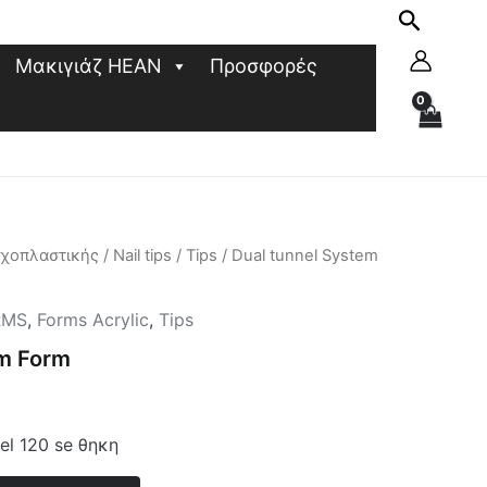
Μακιγιάζ HEAN
Προσφορές
υχοπλαστικής
/
Nail tips
/
Tips
/ Dual tunnel System
RMS
,
Forms Acrylic
,
Tips
em Form
el 120 se θηκη