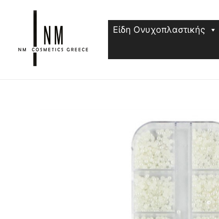
Μετάβαση
στο
Είδη Ονυχοπλαστικής
περιεχόμενο