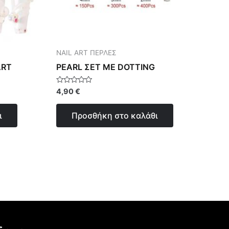
NAIL ART ΠΕΡΛΕΣ
ART
PEARL ΣΕΤ ΜΕ DOTTING
Βαθμολογήθηκε
4,90
€
με
0
από
ι
Προσθήκη στο καλάθι
5