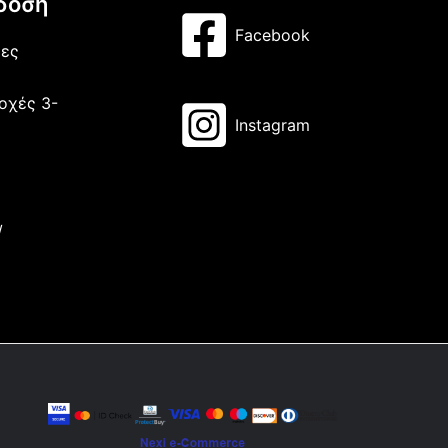
δοση
Facebook
μες
οχές 3-
Instagram
/