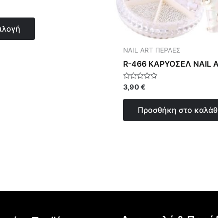
γήθηκε
μπορούν
να
ιλογή
επιλεγούν
στη
NAIL ART ΠΕΡΛΕΣ
σελίδα
R-466 ΚΑΡΥΟΣΕΛ ΝΑΙL 
του
προϊόντος
Βαθμολογήθηκε
3,90
€
με
0
από
Προσθήκη στο καλάθ
5