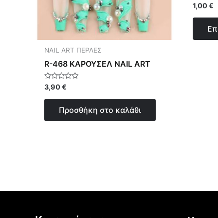
Βαθμολο
1,00
€
με
0
από
Επ
5
NAIL ART ΠΕΡΛΕΣ
R-468 ΚΑΡΟΥΣΕΛ NAIL ART
Βαθμολογήθηκε
3,90
€
με
0
από
Προσθήκη στο καλάθι
5