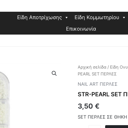
Είδη Αποτρίχωσης
Είδη Κομμωτηρίου
Επικοινωνία
STR-
Αρχική σελίδα
/
Είδη Ον
PEARL
PEARL SET ΠΕΡΛΕΣ
SET
ΠΕΡΛΕΣ
NAIL ART ΠΕΡΛΕΣ
ποσότητα
STR-PEARL SET 
3,50
€
SET ΠΕΡΛΕΣ ΣΕ ΘΗΚΗ