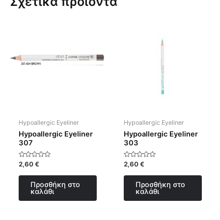
Σχετικά προϊόντα
Hypoallergic Eyeliner
Hypoallergic Eyeliner
Hypoallergic Eyeliner
Hypoallergic Eyeliner
307
303
Βαθμολογήθηκε
Βαθμολογήθηκε
2,60
€
2,60
€
με
με
0
0
από
από
Προσθήκη στο
Προσθήκη στο
5
5
καλάθι
καλάθι