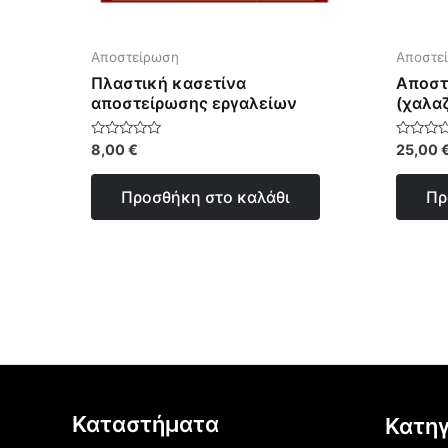
Αποστείρωση
Αποστε
Πλαστική κασετίνα
Aποστ
αποστείρωσης εργαλείων
(χαλαζ
Βαθμολογήθηκε
Βαθμολο
8,00
€
25,00
με
με
0
0
από
από
Προσθήκη στο καλάθι
Πρ
5
5
Καταστήματα
Κατηγ