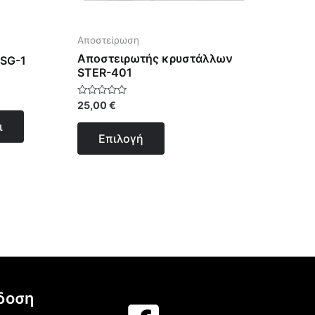
επιλεγούν
στη
Αποστείρωση
σελίδα
Aποστειρωτής κρυστάλλων
 SG-1
του
STER-401
προϊόντος
Βαθμολογήθηκε
25,00
€
με
0
ι
από
Επιλογή
5
δοση