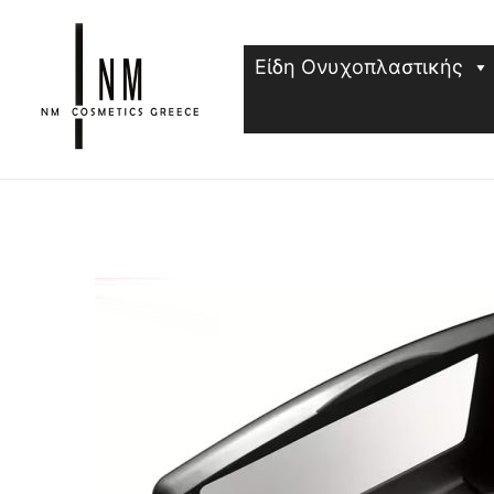
Μετάβαση
στο
Είδη Ονυχοπλαστικής
περιεχόμενο