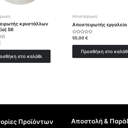
ίρωση
Αποστείρωση
ειρωτής κρυστάλλων
Αποστειρωτής εργαλεία
ία) S6
Βαθμολογήθηκε
55,00
€
με
γήθηκε
€
0
από
Προσθήκη στο καλάθ
5
οσθήκη στο καλάθι
Αποστολή & Παρά
ορίες Προϊόντων