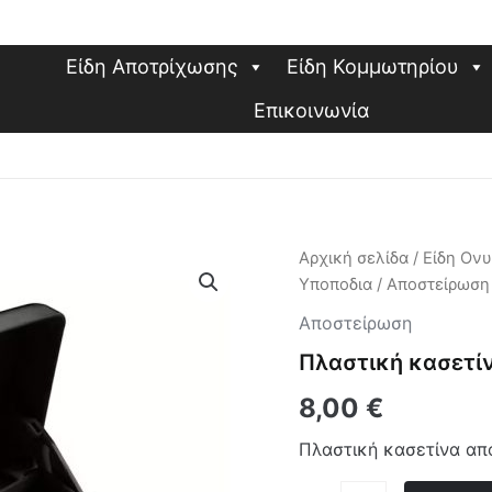
Είδη Αποτρίχωσης
Είδη Κομμωτηρίου
Επικοινωνία
Πλαστική
Αρχική σελίδα
/
Είδη Ον
κασετίνα
Υποποδια
/
Αποστείρωση
αποστείρωσης
εργαλείων
Αποστείρωση
ποσότητα
Πλαστική κασετί
8,00
€
Πλαστική κασετίνα απ