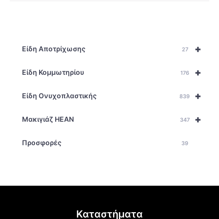
+
Είδη Αποτρίχωσης
27
+
Είδη Κομμωτηρίου
176
+
Είδη Ονυχοπλαστικής
839
+
Μακιγιάζ HEAN
347
Προσφορές
39
Καταστήματα