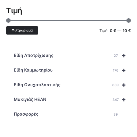
Τιμή
Φιλτράρισμα
Τιμή:
0 €
—
10 €
+
Είδη Αποτρίχωσης
27
+
Είδη Κομμωτηρίου
176
+
Είδη Ονυχοπλαστικής
839
+
Μακιγιάζ HEAN
347
Προσφορές
39